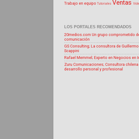
Ventas
Trabajo en equipo
Tutoriales
Vid
LOS PORTALES RECOMENDADOS
20medios.com Un grupo comprometido d
comunicación
GS Consulting; La consultora de Guillermo
Scappini
Rafael Memmel; Experto en Negocios en I
Zuru Comunicaciones; Consultora chilena
desarrollo personal y profesional