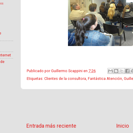
eos
e
nternet
 de
Publicado por
Guillermo Scappini
en
7:26
Etiquetas:
Clientes de la consultora
,
Fantástica Atención
,
Guill
Entrada más reciente
Inicio