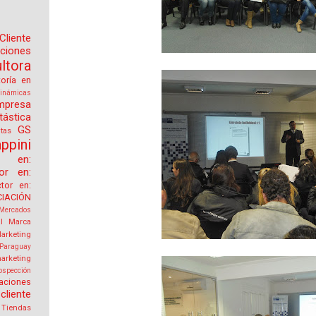
Cliente
aciones
tora
toría en
inámicas
mpresa
tástica
GS
tas
ppini
or en:
tor en:
ctor en:
IACIÓN
Mercados
l
Marca
arketing
Paraguay
arketing
ospección
aciones
cliente
Tiendas