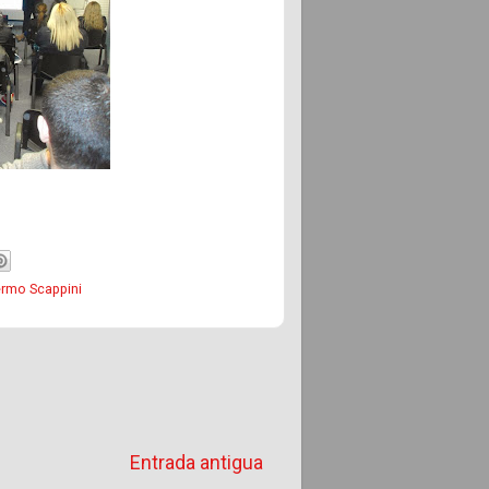
ermo Scappini
Entrada antigua