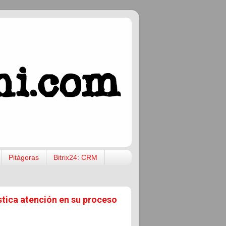
Pitágoras
Bitrix24: CRM
ca atención en su proceso