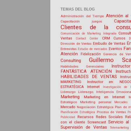
TEMAS DEL BLOG
Atención al 
Administración del Tiempo
Capacit
Capacitación juegos
Clientes de la consul
Consul
Comunicación de Marketing Integrada
Ventas
CRM
Cursos
Contact Center
D
E
Embudo de Ventas
Dirección de Ventas
Fan
Eventos
Entrevistas
Estudio de mercados
Atención
Fidelización
Gerencia de Ven
Guillermo Sca
Consulting
Instruct
Habilidades Gerenciales
FANTÁSTICA ATENCIÓN
Instruc
HABILIDADES DE VENTAS
Instru
MARKETING
Instructor en: NEGOC
ESTRATÉGICA
Internet
Investigación de 
Liderazgo
Liderazgo; Inteligencia Emociona
Marketing
Marketing en Internet
M
Estratégico
Marketing personal
Mercadeo 
Mercado
Negociación Estratégica
Plan de m
Proceso de Ventas
Planificación Estratégica
Pr
Recursos
Redes Sociales
Rel
Publicidad
Servicio al 
con el cliente
Screencast
Supervisión de Ventas
Telemarketing