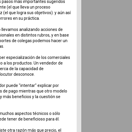
os pasos más importantes sugeridos
nte (el que lleva un proceso
 (el que logra sus objetivos). y aún así
rrores en su práctica.
 llevamos analizando acciones de
ionales en distintos rubros, y en base
portes de colegas podemos hacer un
as.
er especialización de los comerciales
to a los productos. Un vendedor de
cerca de la capacidad de
locutor desconoce.
r puede "intentar" explicar por
as de pago mientras que otro modelo
 más beneficios y la cuestión se
 muchos aspectos técnicos o sólo
ede tener de beneficioso para él.
iste otra razón más que precio, el