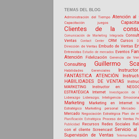
TEMAS DEL BLOG
Atención al 
Administración del Tiempo
Capacit
Capacitación juegos
Clientes de la consul
Consul
Comunicación de Marketing Integrada
Ventas
CRM
Cursos
Contact Center
D
E
Embudo de Ventas
Dirección de Ventas
Fan
Eventos
Entrevistas
Estudio de mercados
Atención
Fidelización
Gerencia de Ven
Guillermo Sca
Consulting
Instruct
Habilidades Gerenciales
FANTÁSTICA ATENCIÓN
Instruc
HABILIDADES DE VENTAS
Instru
MARKETING
Instructor en: NEGOC
ESTRATÉGICA
Internet
Investigación de 
Liderazgo
Liderazgo; Inteligencia Emociona
Marketing
Marketing en Internet
M
Estratégico
Marketing personal
Mercadeo 
Mercado
Negociación Estratégica
Plan de m
Proceso de Ventas
Planificación Estratégica
Pr
Recursos
Redes Sociales
Rel
Publicidad
Servicio al 
con el cliente
Screencast
Supervisión de Ventas
Telemarketing