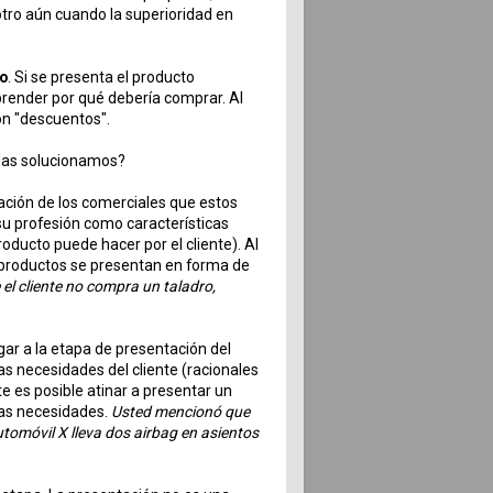
tro aún cuando la superioridad en
to
. Si se presenta el producto
mprender por qué debería comprar. Al
on "descuentos".
 las solucionamos?
ación de los comerciales que estos
su profesión como características
roducto puede hacer por el cliente). Al
 productos se presentan en forma de
l cliente no compra un taladro,
gar a la etapa de presentación del
s necesidades del cliente (racionales
e es posible atinar a presentar un
las necesidades.
Usted mencionó que
utomóvil X lleva dos airbag en asientos