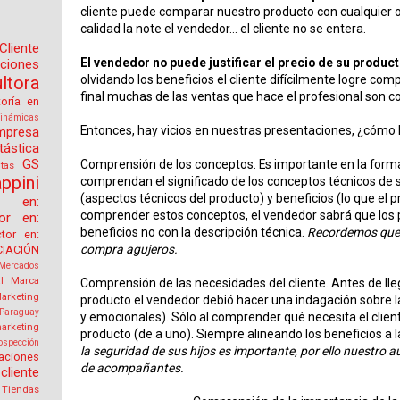
cliente puede comparar nuestro producto con cualquier o
calidad la note el vendedor... el cliente no se entera.
Cliente
El vendedor no puede justificar el precio de su produc
aciones
olvidando los beneficios el cliente difícilmente logre co
tora
final muchas de las ventas que hace el profesional son c
toría en
inámicas
Entonces, hay vicios en nuestras presentaciones, ¿cómo
mpresa
tástica
GS
Comprensión de los conceptos. Es importante en la form
tas
ppini
comprendan el significado de los conceptos técnicos de 
(aspectos técnicos del producto) y beneficios (lo que el p
or en:
comprender estos conceptos, el vendedor sabrá que los
tor en:
beneficios no con la descripción técnica.
Recordemos que e
ctor en:
compra agujeros.
IACIÓN
Mercados
l
Marca
Comprensión de las necesidades del cliente. Antes de lle
arketing
producto el vendedor debió hacer una indagación sobre la
Paraguay
y emocionales). Sólo al comprender qué necesita el client
arketing
producto (de a uno). Siempre alineando los beneficios a 
ospección
la seguridad de sus hijos es importante, por ello nuestro a
aciones
de acompañantes.
cliente
Tiendas