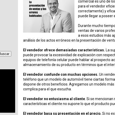
comercial es uno de l
para el vendedor eficie
correctamente) y eficaz
puede llegar a poseer e
Durante mucho tiempo
ventas de varios profes
a esos estudios más a
análisis de los actos erróneos en la presentación de vent
El vendedor ofrece demasiadas características.
La sup
puede provocar la excesividad de explicación con respec
equipos de telefonía celular puede hablar al prospecto a
almacenamiento de su producto en términos que el inter
El vendedor confunde con muchas opciones.
Un vendedo
teléfono que un modelo de automóvil tiene ciartas form
dispone de otros beneficios. Agregamos un modelo más y
complica para el que escucha.
El vendedor no entusiasma al cliente
. Si se mencionan
características el cliente no supone lo que el producto pu
El vendedor basa su presentación en el precio.
Si no ex