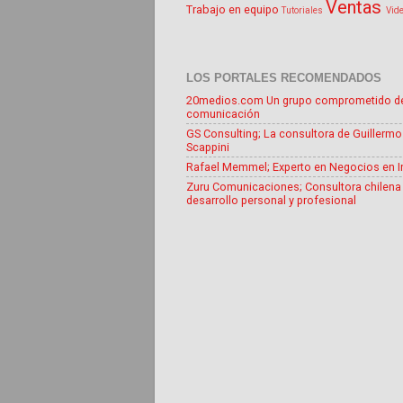
Ventas
Trabajo en equipo
Tutoriales
Vid
LOS PORTALES RECOMENDADOS
20medios.com Un grupo comprometido d
comunicación
GS Consulting; La consultora de Guillermo
Scappini
Rafael Memmel; Experto en Negocios en I
Zuru Comunicaciones; Consultora chilena
desarrollo personal y profesional