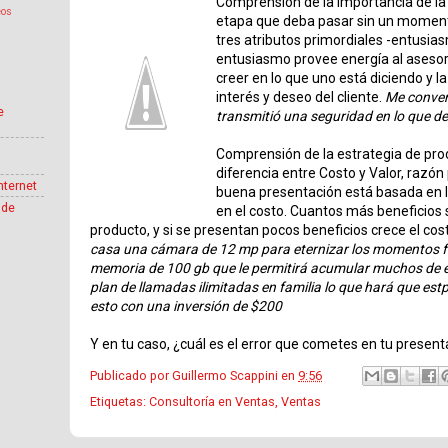
Comprensión de la importancia de la
eos
etapa que deba pasar sin un moment
tres atributos primordiales -entusias
entusiasmo provee energía al asesor
creer en lo que uno está diciendo y l
interés y deseo del cliente.
Me conven
e
transmitió una seguridad en lo que de
Comprensión de la estrategia de pro
diferencia entre Costo y Valor, razón
nternet
buena presentación está basada en la
 de
en el costo. Cuantos más beneficios s
producto, y si se presentan pocos beneficios crece el cos
casa una cámara de 12 mp para eternizar los momentos f
memoria de 100 gb que le permitirá acumular muchos de
plan de llamadas ilimitadas en familia lo que hará que e
esto con una inversión de $200
Y en tu caso, ¿cuál es el error que cometes en tu presen
Publicado por
Guillermo Scappini
en
9:56
Etiquetas:
Consultoría en Ventas
,
Ventas