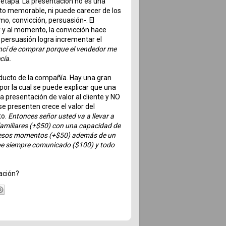
 etapa. La presentación no es una
o memorable, ni puede carecer de los
mo, convicción, persuasión-. El
 y al momento, la convicción hace
a persuasión logra incrementar el
cí de comprar porque el vendedor me
cía.
ducto de la compañía. Hay una gran
 por la cual se puede explicar que una
 presentación de valor al cliente y NO
e presenten crece el valor del
to.
Entonces señor usted va a llevar a
amiliares (+$50) con una capacidad de
 esos momentos (+$50) además de un
stpe siempre comunicado ($100) y todo
tación?