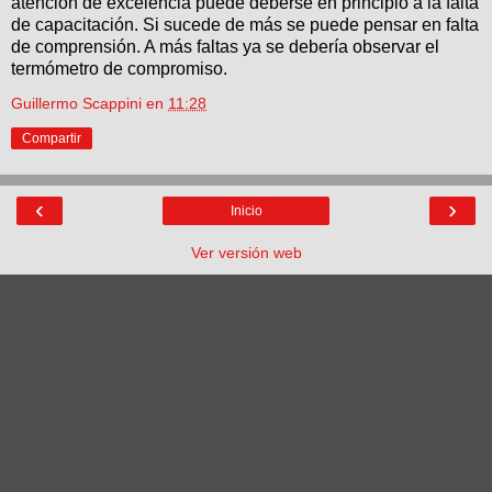
atención de excelencia puede deberse en principio a la falta
de capacitación. Si sucede de más se puede pensar en falta
de comprensión. A más faltas ya se debería observar el
termómetro de compromiso.
Guillermo Scappini
en
11:28
Compartir
‹
›
Inicio
Ver versión web