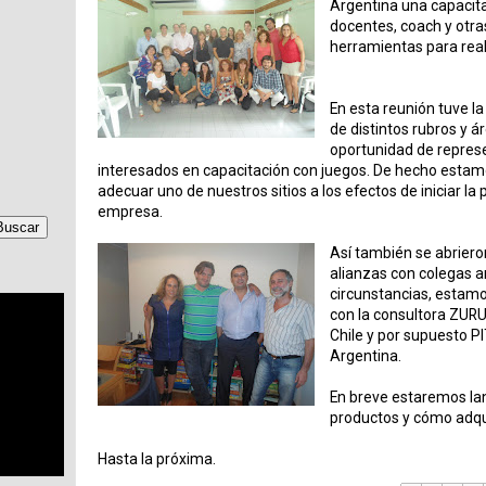
Argentina una capacita
docentes, coach y otra
herramientas para real
En esta reunión tuve l
de distintos rubros y 
oportunidad de repres
interesados en capacitación con juegos. De hecho estamo
adecuar uno de nuestros sitios a los efectos de iniciar l
empresa.
Así también se abriero
alianzas con colegas a
circunstancias, estamo
con la consultora ZU
Chile y por supuesto 
Argentina.
En breve estaremos la
productos y cómo adqui
Hasta la próxima.