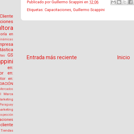
Publicado por
Guillermo Scappini
en
12:06
Etiquetas:
Capacitaciones
,
Guillermo Scappini
Cliente
aciones
tora
toría en
inámicas
mpresa
tástica
GS
tas
Entrada más reciente
Inicio
ppini
or en:
tor en:
ctor en:
IACIÓN
Mercados
l
Marca
arketing
Paraguay
arketing
ospección
aciones
cliente
Tiendas