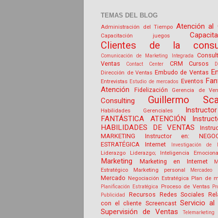
TEMAS DEL BLOG
Atención al 
Administración del Tiempo
Capacit
Capacitación juegos
Clientes de la consul
Consul
Comunicación de Marketing Integrada
Ventas
CRM
Cursos
Contact Center
D
E
Embudo de Ventas
Dirección de Ventas
Fan
Eventos
Entrevistas
Estudio de mercados
Atención
Fidelización
Gerencia de Ven
Guillermo Sca
Consulting
Instruct
Habilidades Gerenciales
FANTÁSTICA ATENCIÓN
Instruc
HABILIDADES DE VENTAS
Instru
MARKETING
Instructor en: NEGOC
ESTRATÉGICA
Internet
Investigación de 
Liderazgo
Liderazgo; Inteligencia Emociona
Marketing
Marketing en Internet
M
Estratégico
Marketing personal
Mercadeo 
Mercado
Negociación Estratégica
Plan de m
Proceso de Ventas
Planificación Estratégica
Pr
Recursos
Redes Sociales
Rel
Publicidad
Servicio al 
con el cliente
Screencast
Supervisión de Ventas
Telemarketing