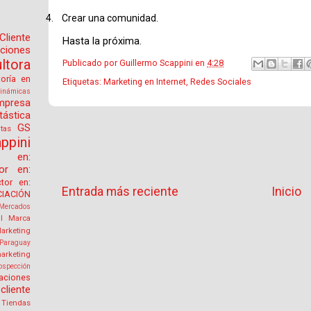
4.
Crear una comunidad.
Cliente
Hasta la próxima.
aciones
tora
Publicado por
Guillermo Scappini
en
4:28
toría en
Etiquetas:
Marketing en Internet
,
Redes Sociales
inámicas
mpresa
tástica
GS
tas
ppini
or en:
tor en:
ctor en:
Entrada más reciente
Inicio
IACIÓN
Mercados
l
Marca
arketing
Paraguay
arketing
ospección
aciones
cliente
Tiendas