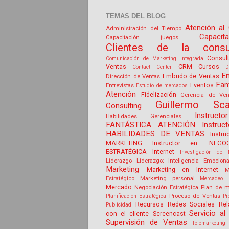
TEMAS DEL BLOG
Atención al 
Administración del Tiempo
Capacit
Capacitación juegos
Clientes de la consul
Consul
Comunicación de Marketing Integrada
Ventas
CRM
Cursos
Contact Center
D
E
Embudo de Ventas
Dirección de Ventas
Fan
Eventos
Entrevistas
Estudio de mercados
Atención
Fidelización
Gerencia de Ven
Guillermo Sca
Consulting
Instruct
Habilidades Gerenciales
FANTÁSTICA ATENCIÓN
Instruc
HABILIDADES DE VENTAS
Instru
MARKETING
Instructor en: NEGOC
ESTRATÉGICA
Internet
Investigación de 
Liderazgo
Liderazgo; Inteligencia Emociona
Marketing
Marketing en Internet
M
Estratégico
Marketing personal
Mercadeo 
Mercado
Negociación Estratégica
Plan de m
Proceso de Ventas
Planificación Estratégica
Pr
Recursos
Redes Sociales
Rel
Publicidad
Servicio al 
con el cliente
Screencast
Supervisión de Ventas
Telemarketing