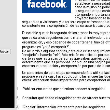
establece la necesidad 
cabo la misión de pone
la segunda etapa cont
otorgando importancia 
proyecto basándose las
seguidores o visitantes, y la tercera etapa corresponde a 
consistente en la comprensión de las características prop
Es notable que en la segunda de las etapas la mayor pre
que se da a los seguidores como material motivador para 
organización, y eso depende de poder tener el tino de ofre
pregunta es “¿qué compartir?”.
De acuerdo a algunas teorías, para que exista seguimient
“enojarlo” o hacerlo “reír”. Esta misión es delicada porque
cierto es que las únicas personas que saben qué les gust
determinante que las personas “no siguen una página p
esperan interactuación y comprensión por parte de la c
Un sano inicio de esta etapa correspondería a utilizar la
propone en este caso Facebook, como las encuestas que
eficaz, ofrecerían datos importantes para comprender al
1.
Publicar encuestas que permitan conocer al seguidor.
2.
Consultar qué desea el seguidor antes de ofrecer nuestr
3.
“Regalar” información interesante para los seguidores.