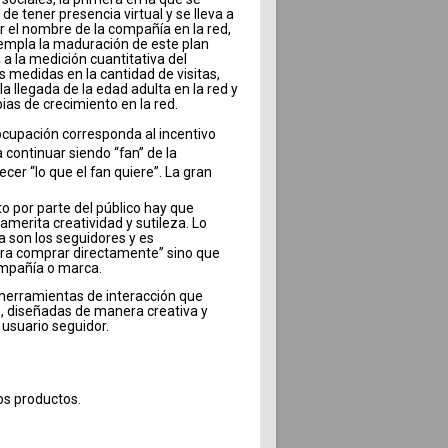
de tener presencia virtual y se lleva a
r el nombre de la compañía en la red,
empla la maduración de este plan
a la medición cuantitativa del
 medidas en la cantidad de visitas,
la llegada de la edad adulta en la red y
ias de crecimiento en la red.
ocupación corresponda al incentivo
continuar siendo “fan” de la
cer “lo que el fan quiere”. La gran
o por parte del público hay que
 amerita creatividad y sutileza. Lo
a son los seguidores y es
ara comprar directamente” sino que
ompañía o marca.
s herramientas de interacción que
, diseñadas de manera creativa y
 usuario seguidor.
os productos.