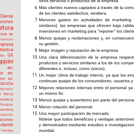
otros servicios o productos de la empresa.
Más clientes nuevos captados a través de la comu
de los clientes satisfechos, etcétera.
Cliente
Menores gastos en actividades de marketing 
aciones
similares): las empresas que ofrecen baja cali
tora
inversiones en marketing para "reponer" los clien
toría en
Menos quejas y reclamaciones y, en consecuenc
inámicas
su gestión.
mpresa
tástica
Mejor imagen y reputación de la empresa.
GS
tas
Una clara diferenciación de la empresa respec
ppini
productos y servicios similares a los de los compe
or en:
diferentes e, incluso, como únicos).
tor en:
Un mejor clima de trabajo interno, ya que los e
ctor en:
continuas quejas de los consumidores, usuarios y 
IACIÓN
Mejores relaciones internas entre el personal ya 
Mercados
un mismo fin.
l
Marca
arketing
Menos quejas y ausentismo por parte del personal
Paraguay
Menor rotación del personal.
arketing
Una mayor participación de mercado.
ospección
Nótese que todos beneficios y ventajas anterio
aciones
cliente
y demostrados mediante estudios e investigacion
mundial.
Tiendas