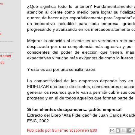
eos
¿Qué significa todo lo anterior? Fundamentalmente 
atención al cliente como medio para lograr su fideliz
querer, de hacer algo esporádicamente para "agradar" a l
un imperativo ineludible para toda empresa, gran
progresando y avanzando en los mercados altamente com
e
Mejorar la atención al cliente es un verdadero reto 
desplazada por una competencia más agresiva y por 
conscientes del poder de elección que tienen, más
nternet
expectativas y mucho más exigentes de como lo fueron 
 de
Y esto es así por una sencilla razón:
La competitividad de las empresas depende hoy en 
FIDELIZAR una base de clientes, consumidores o usuar
generar los recursos que le van a permitir cubrir sus cost
progreso y en el de todos aquellos que forman parte de 
Si los clientes desaparecen... ¡adiós empresa!
Extracto del Libro “Alta Fidelidad” de Juan Carlos Alcai
ESIC, 2002
Publicado por
Guillermo Scappini
en
6:33