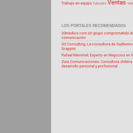
Ventas
Trabajo en equipo
Tutoriales
Vid
LOS PORTALES RECOMENDADOS
20medios.com Un grupo comprometido d
comunicación
GS Consulting; La consultora de Guillermo
Scappini
Rafael Memmel; Experto en Negocios en I
Zuru Comunicaciones; Consultora chilena
desarrollo personal y profesional