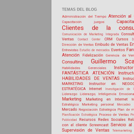
TEMAS DEL BLOG
Atención al 
Administración del Tiempo
Capacit
Capacitación juegos
Clientes de la consul
Consul
Comunicación de Marketing Integrada
Ventas
CRM
Cursos
Contact Center
D
E
Embudo de Ventas
Dirección de Ventas
Fan
Eventos
Entrevistas
Estudio de mercados
Atención
Fidelización
Gerencia de Ven
Guillermo Sca
Consulting
Instruct
Habilidades Gerenciales
FANTÁSTICA ATENCIÓN
Instruc
HABILIDADES DE VENTAS
Instru
MARKETING
Instructor en: NEGOC
ESTRATÉGICA
Internet
Investigación de 
Liderazgo
Liderazgo; Inteligencia Emociona
Marketing
Marketing en Internet
M
Estratégico
Marketing personal
Mercadeo 
Mercado
Negociación Estratégica
Plan de m
Proceso de Ventas
Planificación Estratégica
Pr
Recursos
Redes Sociales
Rel
Publicidad
Servicio al 
con el cliente
Screencast
Supervisión de Ventas
Telemarketing