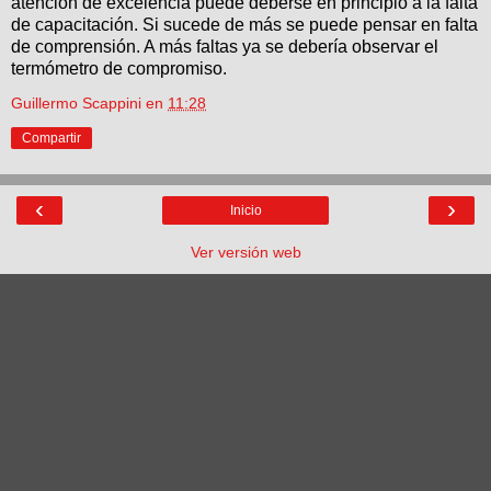
atención de excelencia puede deberse en principio a la falta
de capacitación. Si sucede de más se puede pensar en falta
de comprensión. A más faltas ya se debería observar el
termómetro de compromiso.
Guillermo Scappini
en
11:28
Compartir
‹
›
Inicio
Ver versión web