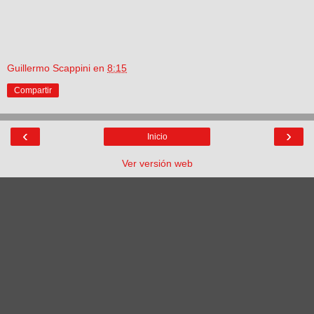
Guillermo Scappini
en
8:15
Compartir
‹
›
Inicio
Ver versión web