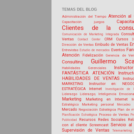
TEMAS DEL BLOG
Atención al 
Administración del Tiempo
Capacit
Capacitación juegos
Clientes de la consul
Consul
Comunicación de Marketing Integrada
Ventas
CRM
Cursos
Contact Center
D
E
Embudo de Ventas
Dirección de Ventas
Fan
Eventos
Entrevistas
Estudio de mercados
Atención
Fidelización
Gerencia de Ven
Guillermo Sca
Consulting
Instruct
Habilidades Gerenciales
FANTÁSTICA ATENCIÓN
Instruc
HABILIDADES DE VENTAS
Instru
MARKETING
Instructor en: NEGOC
ESTRATÉGICA
Internet
Investigación de 
Liderazgo
Liderazgo; Inteligencia Emociona
Marketing
Marketing en Internet
M
Estratégico
Marketing personal
Mercadeo 
Mercado
Negociación Estratégica
Plan de m
Proceso de Ventas
Planificación Estratégica
Pr
Recursos
Redes Sociales
Rel
Publicidad
Servicio al 
con el cliente
Screencast
Supervisión de Ventas
Telemarketing