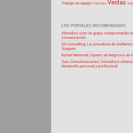
Ventas
Trabajo en equipo
Tutoriales
Vid
LOS PORTALES RECOMENDADOS
20medios.com Un grupo comprometido d
comunicación
GS Consulting; La consultora de Guillermo
Scappini
Rafael Memmel; Experto en Negocios en I
Zuru Comunicaciones; Consultora chilena
desarrollo personal y profesional