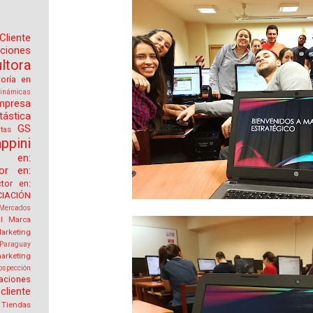
Cliente
aciones
tora
toría en
inámicas
mpresa
tástica
GS
tas
ppini
or en:
tor en:
ctor en:
IACIÓN
Mercados
l
Marca
arketing
Paraguay
arketing
ospección
aciones
cliente
Tiendas