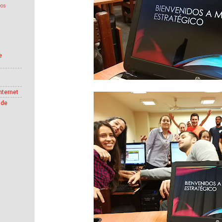
eos
e
nternet
 de